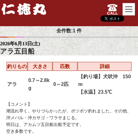
TOP
釣果情報
最近の釣果 2026年06月13日（土）
全件数:1 件
2026年6月13日(土)
アラ五目船
釣りもの
大きさ
匹数
詳細
【釣り場】犬吠沖 150
0.7～2.8k
アラ
0～2匹
m
g
【水温】23.5℃
【コメント】
潮流れ早く、やりづらかったが、ポツポツ釣れました。その他、
沖メバル・沖カサゴ・ワラサまじる。
明日は、アカムツ五目船出船予定です。
空き多数です。