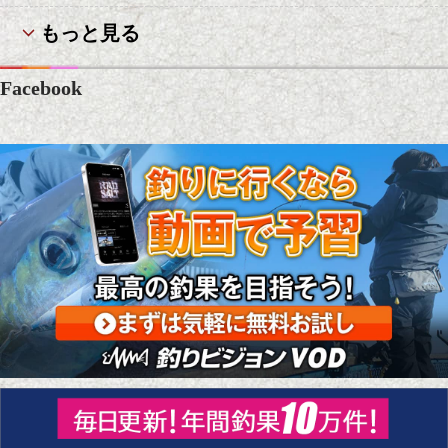
もっと見る
Facebook