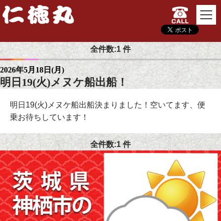
TOP
釣果情報
最近の釣果 2026年05月18日（月）
全件数:1 件
2026年5月18日(月)
明日19(火)メヌケ船出船！
明日19(火)メヌケ船出船決まりました！空いてます、便
乗お待ちしています！
全件数:1 件