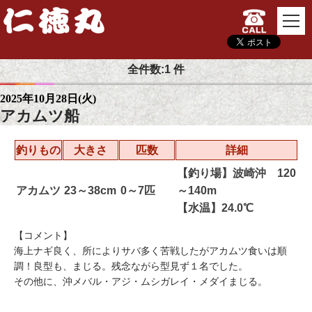
TOP
釣果情報
最近の釣果 2025年10月28日（火）
全件数:1 件
2025年10月28日(火)
アカムツ船
釣りもの
大きさ
匹数
詳細
【釣り場】波崎沖 120
アカムツ
23～38cm
0～7匹
～140m
【水温】24.0℃
【コメント】
海上ナギ良く、所によりサバ多く苦戦したがアカムツ食いは順
調！良型も、まじる。残念ながら型見ず１名でした。
その他に、沖メバル・アジ・ムシガレイ・メダイまじる。