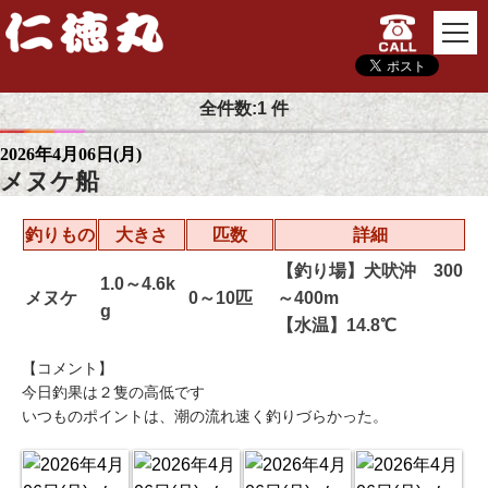
TOP
釣果情報
釣果詳細
全件数:1 件
2026年4月06日(月)
メヌケ船
釣りもの
大きさ
匹数
詳細
【釣り場】犬吠沖 300
1.0～4.6k
メヌケ
0～10匹
～400m
g
【水温】14.8℃
【コメント】
今日釣果は２隻の高低です
いつものポイントは、潮の流れ速く釣りづらかった。